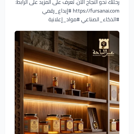
رحلتك نحو النجاح الآن. تعرف على المزيد على الرابط:
https://fursanai.com #إبداع_رقمي
#الذكاء_الصناعي #مواد_إعلانية