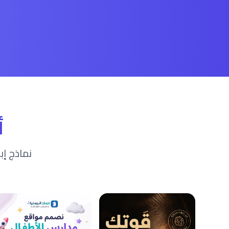
أ
نماذج إب