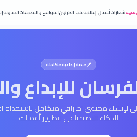
يسية
شعارات
أعمال إعلانية
علب الكرتون
المواقع والتطبيقات
المدونة
إت
منصة إبداعية متكاملة
فرسان للإبداع وا
ى لإنشاء محتوى احترافي متكامل باستخدام أ
الذكاء الاصطناعي لتطوير أعمالك