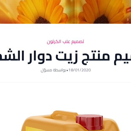
تصميم علب الكرتون
م منتج زيت دوار ال
18/01/2020
•
بواسطة مسؤل