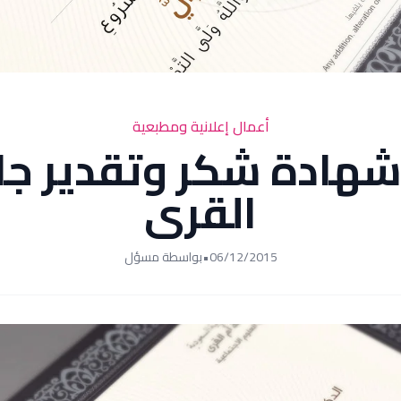
أعمال إعلانية ومطبعية
هادة شكر وتقدير جا
القرى
06/12/2015
•
بواسطة مسؤل