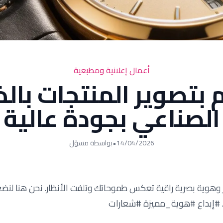
أعمال إعلانية ومطبعية
 بتصوير المنتجات بالذ
الصناعي بجودة عالية
14/04/2026
•
بواسطة مسؤل
هوية بصرية راقية تعكس طموحاتك وتلفت الأنظار. نحن هنا لنضع 
. #إبداع #هوية_مميزة #شعارات