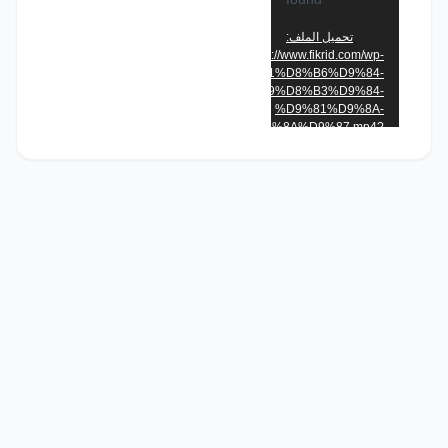
تحميل الملف:
https://www.fikrid.com/wp-
content/uploads/2020/06/%D8%A7%D9%81%D8%B6%D9%84-
%D8%B9%D8%B3%D9%84-
%D9%81%D9%8A-
9%84%D8%B3%D8%B9%D9%88%D8%AF%D9%8A%D9%87.mp4?
_=1