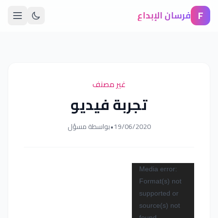
F
فرسان الإبداع
غير مصنف
تجربة فيديو
19/06/2020
•
بواسطة مسؤل
مشغل
Media error:
الفيديو
Format(s) not
supported or
source(s) not
found